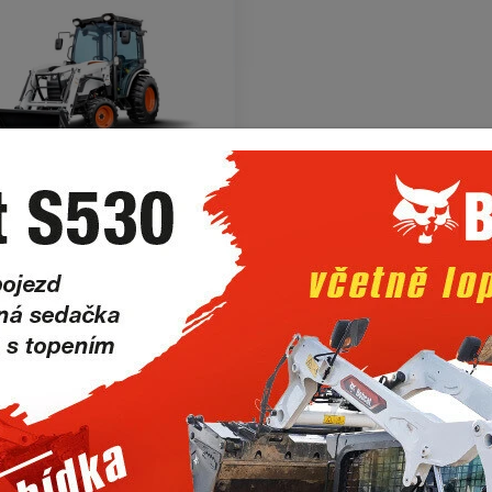
Kompaktní traktory
vám pomohou zvládnout práci efektivně a to hlavně díky jejich robust
é kompatibilitě se širokou škálou příslušenství prověřeným na jiných