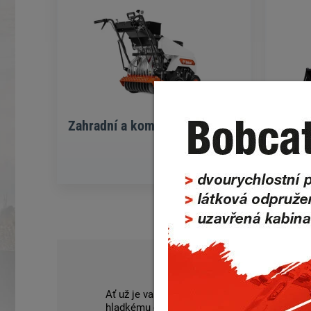
Zahradní a komunální technika
Ať už je vaše aplikace jakákoli, tyto stroje 
hladkému chodu, flexibilní konfiguraci a pln