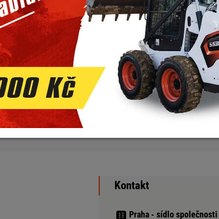
 platformami (1000, 2000 a 4000), které se liší jak konstrukcí (s u
nem motoru.
ompaktních traktorů, počínaje těmi nejmenšími modely, které jsou 
 řadu která je ideální například pro manipulaci s nákladem, údržbu si
 koní poradí opravdu se vším. Ať už jde o terénní úpravy nebo záso
ne každý úkol!
Kontakt
Praha - sídlo společnosti