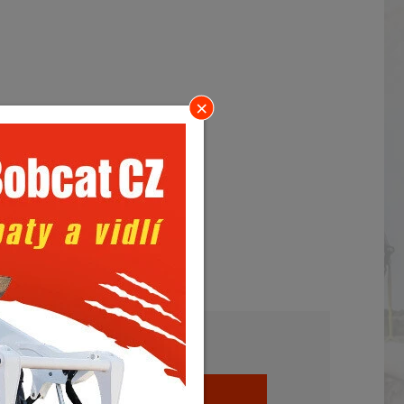
ní konstrukci,
 strojích