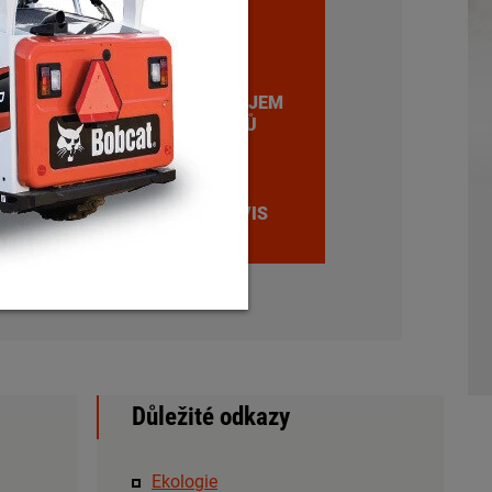
PRODEJ
STROJŮ
zavřenou
ideální pro
lnic nebo
PRONÁJEM
STROJŮ
bování stodoly
SERVIS
Důležité odkazy
Ekologie