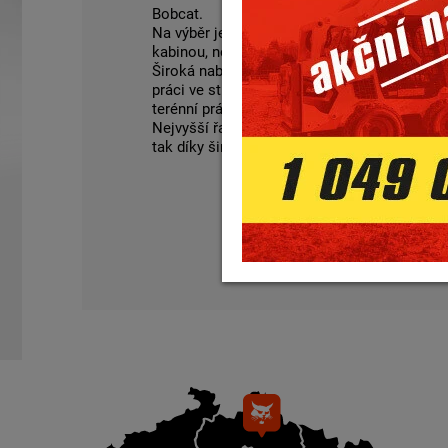
Bobcat.
Na výběr je celkem devět modelů napříč třemi
kabinou, nebo ochranným rámem), tak výko
Široká nabídka umožňuje různorodé využití k
práci ve stísněných prostorech, přes střední
terénní práce.
Nejvyšší řada si s motory o výkonu 50 až 58
tak díky širokému výběru příslušenství zvlád