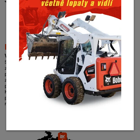
Je vhodným řešením zejména pro firmu, která :
z různých důvodů nechce předmět leasingu vlastnit,
bude hradit pouze pravidelné splátky /neplatí
akontaci/,
chce po vypršení smlouvy stroj vrátit nebo si
dlouhodobě najmout jiný, modernější stroj.
Pojištění strojů
Využijte naše výhodné pojištění strojů:
Součástí naší nabídky je i pojištění strojů, kdy Vám
zprostředkujeme výhodné pojištění, které zahrnuje: živelné
pojištění, pojištění pro případ odcizení včetně škod
způsobených vandalismem, strojní pojištění u renomovaných
pojišťovacích ústavů, kterými jsou Allianz pojišťovna,
Kooperativa pojišťovna, UNIQA pojišťovna a Generali
pojišťovna. Výběr konkrétní pojišťovny závisí pouze na Vašem
rozhodnutí.