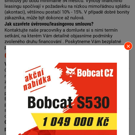
smlouvy po dobu minimálně 54 měsíců. Výhody finančního
leasingu spočívají v požadavku na nízkou mimořádnou splátku
(akontaci), většinou postačí 10% - 15%. V případě dobré bonity
zákazníka, může být dokonce až nulová.
Jak uzavřete úvěrovou/leasingovou smlouvu?
Kontaktujte naše pracovníky a domluvte si s nimi termín
setkání, na kterém Vám detailně objasníme podmínky
zvoleného druhu financování . Poskytneme Vám bezplatné
poradenství při výběru optimální formy a struktury financování.
Operativní leasing
Využijte výhody operativního leasingu:
Operativní leasing je pronájem stroje nebo přídavného zařízení
na časově neomezenou dobu. Délku pronájmu stanovíme na
základě Vašich potřeb a požadavků. V tomto případě
nepožadujeme jednorázovou splátku předem. Vlastníkem
předmětu leasingu je leasingová společnost nebo společnost
Bobcat CZ, a.s.. Po ukončení pronájmu, nájemce vrátí
pronajatý předmět zpět do leasingové společnosti nebo do
společnosti Bobcat CZ, a.s.. Splátky jsou fixní po celé smluvní
období.
Operativní leasing je určen především pro větší firmy, které
potřebují požadují častější obměnu strojního parku.