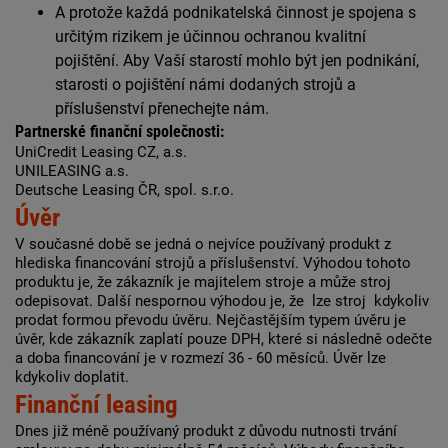
A protože každá podnikatelská činnost je spojena s
určitým rizikem je účinnou ochranou kvalitní
pojištění. Aby Vaší starostí mohlo být jen podnikání,
starosti o pojištění námi dodaných strojů a
příslušenství přenechejte nám.
Partnerské finanční společnosti:
UniCredit Leasing CZ, a.s.
UNILEASING a.s.
Deutsche Leasing ČR, spol. s.r.o.
Úvěr
V současné době se jedná o nejvíce používaný produkt z
hlediska financování strojů a příslušenství. Výhodou tohoto
produktu je, že zákazník je majitelem stroje a může stroj
odepisovat. Další nespornou výhodou je, že lze stroj kdykoliv
prodat formou převodu úvěru. Nejčastějším typem úvěru je
úvěr, kde zákazník zaplatí pouze DPH, které si následně odečte
a doba financování je v rozmezí 36 - 60 měsíců. Úvěr lze
kdykoliv doplatit.
Finanční leasing
Dnes již méně používaný produkt z důvodu nutnosti trvání