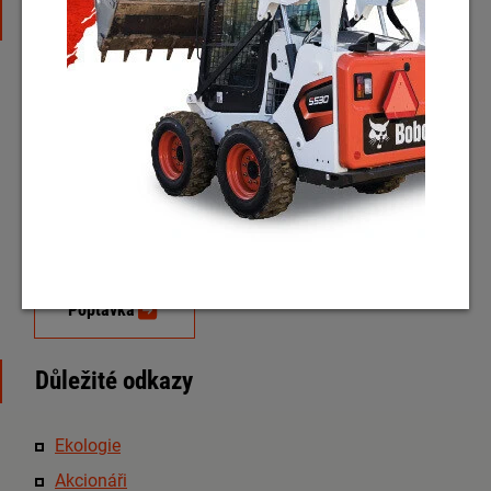
Kontakt
Praha - sídlo společnosti
Cukrovarská 883,
19600 Praha
Podrobné kontakty
Otevírací doba
PO - PÁ
: 7:00 - 15:30
Poptávka
Důležité odkazy
Ekologie
Akcionáři