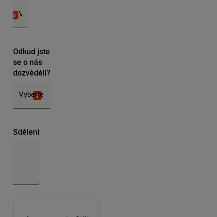
Odkud jste
se o nás
dozvěděli?
Sdělení