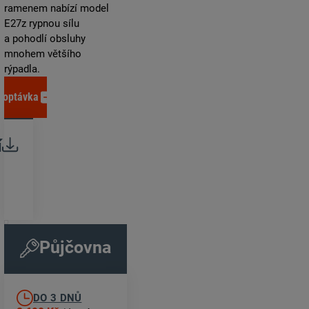
ramenem nabízí model
E27z rypnou sílu
a pohodlí obsluhy
mnohem většího
rýpadla.
Poptávka
í
Brožura
Specifikace
stroje
Play
Půjčovna
DO 3 DNŮ