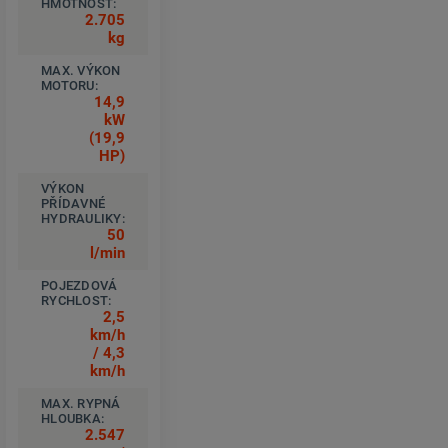
HMOTNOST:
2.705
kg
MAX. VÝKON
MOTORU:
14,9
kW
(19,9
HP)
VÝKON
PŘÍDAVNÉ
HYDRAULIKY:
50
l/min
POJEZDOVÁ
RYCHLOST:
2,5
km/h
/ 4,3
km/h
MAX. RYPNÁ
HLOUBKA:
2.547