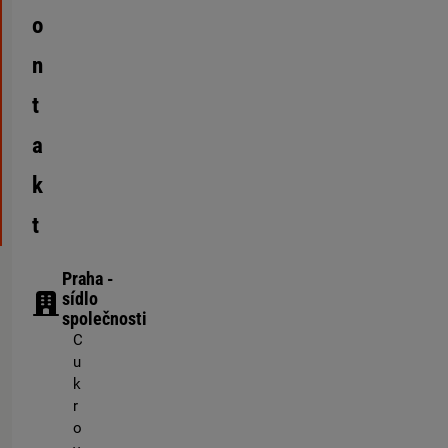
o
n
t
a
k
t
Praha -
sídlo
společnosti
C
u
k
r
o