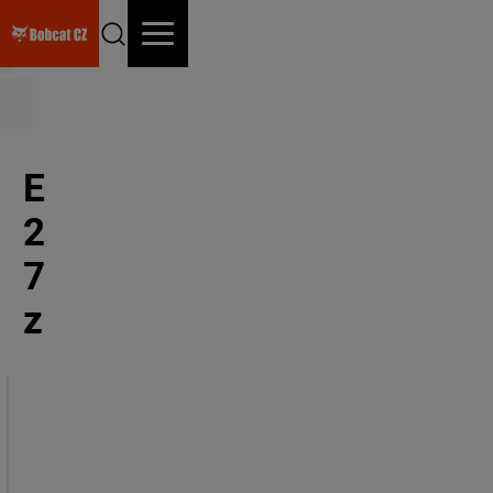
Úvodní stránka
Stroje
Kompaktní rypadla
E27z
E
2
7
z