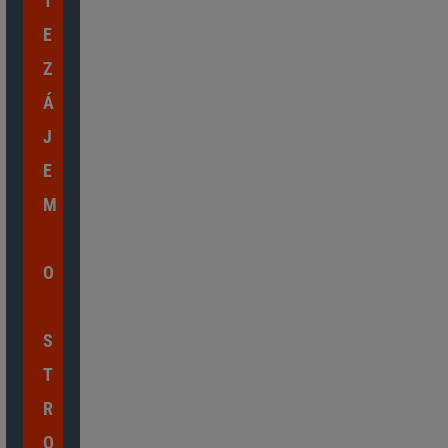
T
E
Z
Á
J
E
M
O
S
T
R
O