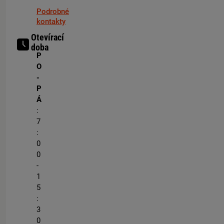
Podrobné
kontakty
Otevírací
doba
P
O
-
P
Á
:
7
:
0
0
-
1
5
:
3
0