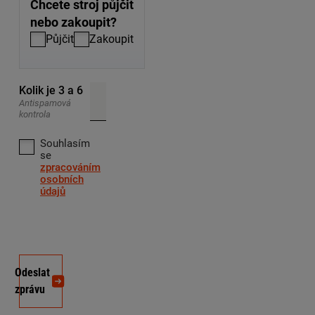
Chcete stroj půjčit
nebo zakoupit?
Půjčit
Zakoupit
Kolik je 3 a 6
Antispamová
kontrola
Souhlasím
se
zpracováním
osobních
údajů