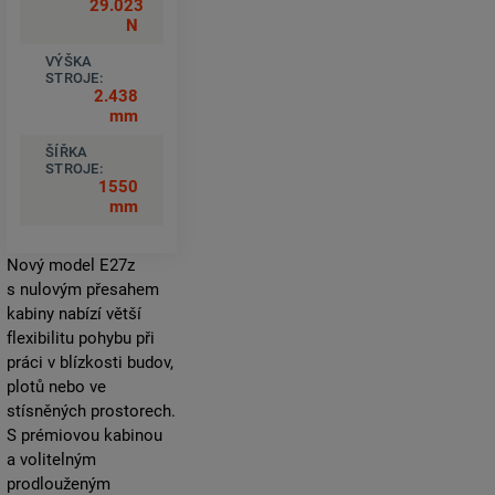
29.023
N
VÝŠKA
STROJE:
2.438
mm
ŠÍŘKA
STROJE:
1550
mm
Nový model E27z
s nulovým přesahem
kabiny nabízí větší
flexibilitu pohybu při
práci v blízkosti budov,
plotů nebo ve
stísněných prostorech.
S prémiovou kabinou
a volitelným
prodlouženým