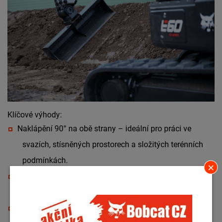
Klíčové výhody:
Naklápění 90° na obě strany – ideální pro práci ve
svazích, stísněných prostorech a složitých terénních
podmínkách.
Vyšší produktivita – méně nutného manévrování, více
odvedené práce v kratším čase.
Precizní úpravy terénu – perfektní pro jemné modelace,