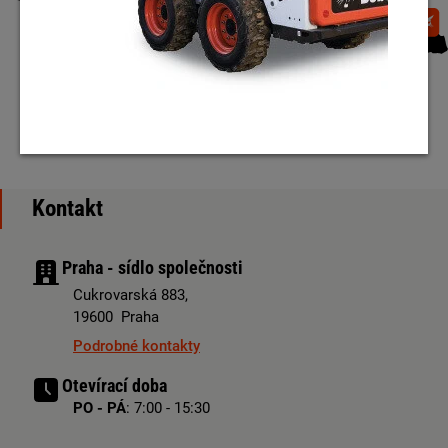
Kontakt
Praha - sídlo společnosti
Cukrovarská 883,
19600 Praha
Podrobné kontakty
Otevírací doba
PO - PÁ
: 7:00 - 15:30