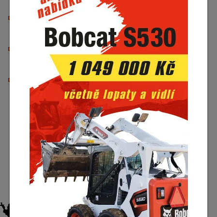
dokončovací práce i detailní terénní úpravy.
Robustní konstrukce – dlouhá životnost a spolehlivost i
při intenzivním nasazení v náročných podmínkách.
Snadná instalace – plná kompatibilita s minirypadly
Bobcat bez nutnosti úprav.
Vhodné pro: modelace terénu, zahradní a krajinářské
úpravy, pokládku inženýrských sítí, údržbu svahů a
další specializované práce.